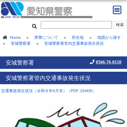
Home
»
県警について
»
所在地
»
地図から探す
»
安城警察署
»
安城警察署管内交通事故発生状況
安城警察署
0566-76-0110
安城警察署管内交通事故発生状況
交通事故発生状況（令和８年6月末）（PDF:154KB）