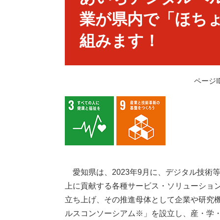
業が県内で「ほち
組みます！
ページID
愛知県は、2023年9月に、デジタル技術
上に貢献する各種サービス・ソリューショ
立ち上げ、その推進母体として企業や研究
ルスコンソーシアム※」を設立し、産・学