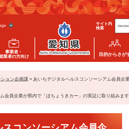
G
サイト内
o
age
検索
o
g
l
e
カ
ス
事業者・
タ
目的
からさが
就業者の方向け
ム
検
索
ーション企画課
>
あいちデジタルヘルスコンソーシアム会員企
ム会員企業が県内で「ほちょうきカー」の実証に取り組みます
ルスコンソーシアム会員企