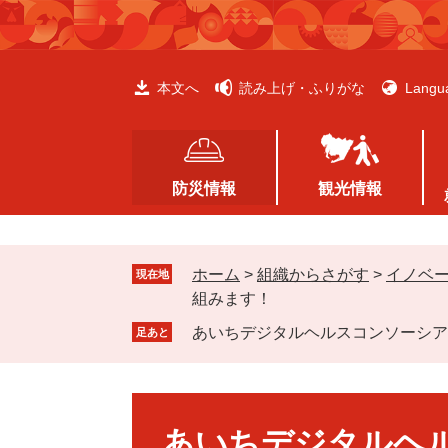
ペ
メ
ー
ニ
ジ
ュ
の
ー
本文へ
読み上げ・ふりがな
Langu
先
を
頭
飛
で
ば
す
し
防災情報
観光情報
。
て
本
文
ホーム
>
組織からさがす
>
イノベ
へ
現在地
組みます！
あいちデジタルヘルスコンソーシア
足あと
本
文
あいちデジタルヘ