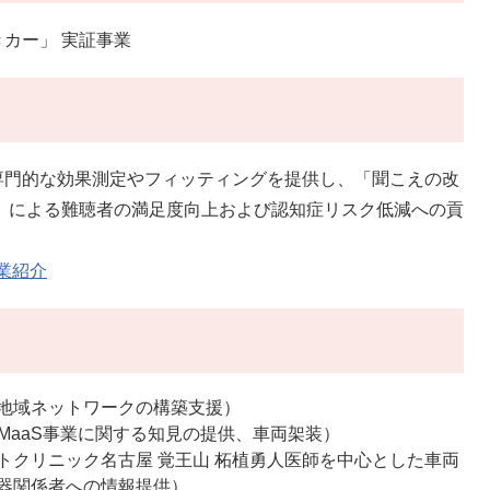
カー」 実証事業
専門的な効果測定やフィッティングを提供し、「聞こえの改
e）の向上」による難聴者の満足度向上および認知症リスク低減への貢
業紹介
地域ネットワークの構築支援）
社（医療MaaS事業に関する知見の提供、車両架装）
トクリニック名古屋 覚王山 柘植勇人医師を中心とした車両
器関係者への情報提供）