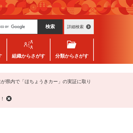
詳細検索
す
組織
からさがす
分類
からさがす
業が県内で「ほちょうきカー」の実証に取り
！