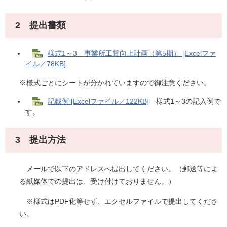
2 提出書類
様式1～3 事業所工賃向上計画（第5期） [Excelファ
イル／78KB]
※様式ごとにシートが分かれていますので御注意ください。
記載例 [Excelファイル／122KB]
様式1～3の記入例で
す。
3 提出方法
メールで以下のアドレスへ提出してください。（郵送等によ
る紙媒体での提出は、受け付けておりません。）
※様式はPDF化等せず、エクセルファイルで提出してくださ
い。