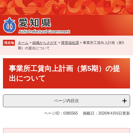
ペ
メ
ー
ニ
ジ
ュ
の
ー
先
を
頭
飛
で
ば
ホーム
>
組織からさがす
>
障害福祉課
>
事業所工賃向上計画（第5
現在地
す
し
期）の提出について
。
て
本
本
文
事業所工賃向上計画（第5期）の提
文
へ
出について
ページ内目次
ページID：0385565
掲載日：2026年4月6日更新