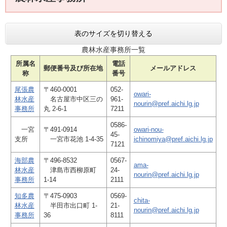
表のサイズを切り替える
農林水産事務所一覧
所属名
電話
郵便番号及び所在地
メールアドレス
称
番号
尾張農
〒460-0001
052-
owari-
林水産
名古屋市中区三の
961-
nourin@pref.aichi.lg.jp
事務所
丸 2-6-1
7211
0586-
一宮
〒491-0914
owari-nou-
45-
支所
一宮市花池 1-4-35
ichinomiya@pref.aichi.lg.jp
7121
海部農
〒496-8532
0567-
ama-
林水産
津島市西柳原町
24-
nourin@pref.aichi.lg.jp
事務所
1-14
2111
知多農
〒475-0903
0569-
chita-
林水産
半田市出口町 1-
21-
nourin@pref.aichi.lg.jp
事務所
36
8111