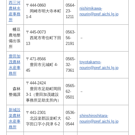
西三河
〒444-0860
0564-
農林水
nishimikawa-
岡崎市明大寺本町
23-
産事務
nourin@pref.aichi.lg.jp
1-4
1211
所
幡豆
〒445-0073
0563-
農地整
西尾市寄住町下田
56-
－
備出張
13
2191
所
豊田加
〒471-8566
0565-
茂農林
toyotakamo-
豊田市元城町 4-
32-
水産事
nourin@pref.aichi.lg.jp
45
7361
務所
〒444-2424
0565-
森林
豊田市足助町岡田
62-
－
整備課
3-1（豊田加茂建設
0501
事務所足助支所内）
新城設
〒441-2301
0536-
楽農林
shinshiroshitara-
北設楽郡設楽町大
62-
水産事
nourin@pref.aichi.lg.jp
字田口字小貝津 6-2
0544
務所