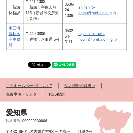
〒441-1383
0536-
新城
新城市字東入船
shinshiro-
24-
林務課
115（新城市役所東
rinmu@pref.aichi.lg.jp
1006
庁舎内）
東三河
0532-
農林水
〒440-0806
higashimikawa-
54-
産事務
豊橋市八町通 5-4
nourin@pref.aichi.lg.jp
5111
所
このホームページについて
個人情報の取扱い
免責事項・リンク
RSS配信
愛知県
法人番号1000020230006
〒460-8501 名古屋市中区三の丸三丁目1番2号