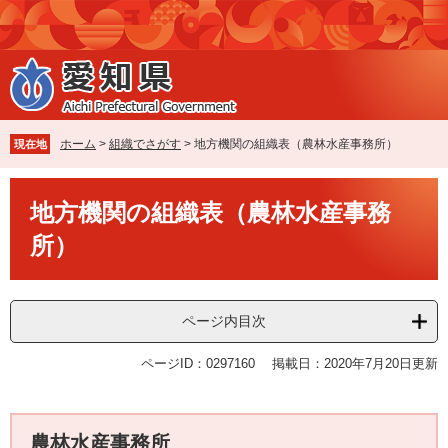
ペ
メ
ー
ニ
ジ
ュ
の
ー
先
を
頭
飛
で
ば
ホーム
>
組織でさがす
>
地方機関の組織表（農林水産事務所）
現在地
す
し
。
て
本
本
地方機関の組織表（農林水産事務
文
文
所）
へ
ページ内目次
ページID：0297160
掲載日：2020年7月20日更新
農林水産事務所