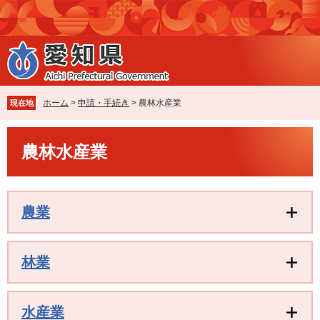
ペ
メ
ー
ニ
ジ
ュ
の
ー
先
を
頭
飛
で
ば
ホーム
>
申請・手続き
>
農林水産業
現在地
す
し
。
て
本
本
農林水産業
文
文
へ
農業
林業
水産業